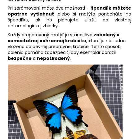
Pri zarámovaní máte dve možnosti –
špendlík môžete
opatrne vytiahnuť
, alebo si motýľa ponecháte na
špendlíku, ak ho plánujete uložiť do vlastnej
entomologickej zbierky.
Každý preparovaný motýľ je starostlivo
zabalený v
samostatnej ochrannej krabičke
, ktorá je následne
vložená do pevnej prepravnej krabice. Tento spôsob
balenia pomáha zabezpečiť, aby exemplár dorazil
bezpečne
a
nepoškodený
.