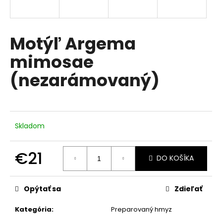
á
j
s
Motýľ Argema
ť
mimosae
?
(nezarámovaný)
HĽADAŤ
Skladom
€21
O
DO KOŠÍKA
d
Jednotková
p
cena:
Opýtať sa
Zdieľať
o
r
Kategória
:
Preparovaný hmyz
ú