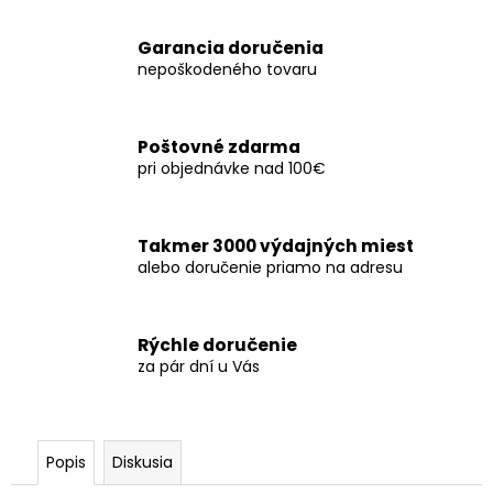
č
a
Garancia doručenia
m
nepoškodeného tovaru
e
Poštovné zdarma
pri objednávke nad 100€
Takmer 3000 výdajných miest
alebo doručenie priamo na adresu
Rýchle doručenie
za pár dní u Vás
Popis
Diskusia