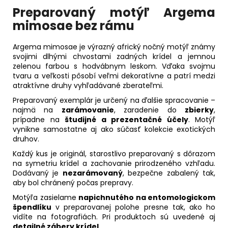
Preparovaný motýľ Argema
mimosae bez rámu
Argema mimosae je výrazný africký nočný motýľ známy
svojimi dlhými chvostami zadných krídel a jemnou
zelenou farbou s hodvábnym leskom. Vďaka svojmu
tvaru a veľkosti pôsobí veľmi dekoratívne a patrí medzi
atraktívne druhy vyhľadávané zberateľmi.
Preparovaný exemplár je určený na ďalšie spracovanie –
najmä na
zarámovanie
, zaradenie do
zbierky
,
prípadne na
študijné a prezentačné účely
. Motýľ
vynikne samostatne aj ako súčasť kolekcie exotických
druhov.
Každý kus je originál, starostlivo preparovaný s dôrazom
na symetriu krídel a zachovanie prirodzeného vzhľadu.
Dodávaný je
nezarámovaný
, bezpečne zabalený tak,
aby bol chránený počas prepravy
.
Motýľa zasielame
napichnutého na entomologickom
špendlíku
v preparovanej polohe presne tak, ako ho
vidíte na fotografiách. Pri produktoch sú uvedené aj
detailné zábery krídel
.