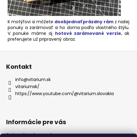
K motýľovi si môžete
doobjednať prázdny rám
z našej
ponuky a zarámovať si ho doma podľa vlastného štýlu.
V ponuke máme aj
hotové zarámované verzie
, ak
preferujete už pripravený obraz
.
Z
á
Kontakt
p
ä
info
@
vitarium.sk
t
vitariumsk/
i
https://www.youtube.com/@vitarium.slovakia
e
Informácie pre vás
Sprievodca chovom hmyzu