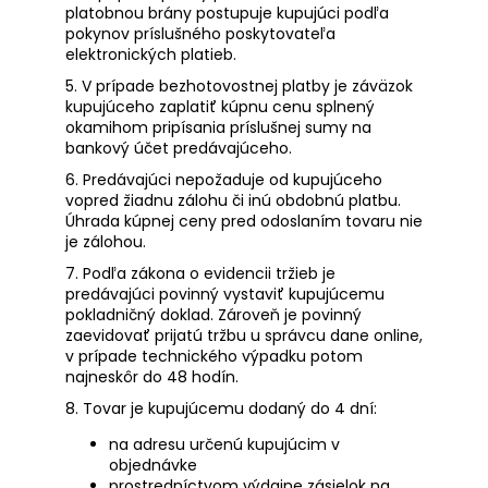
platobnou brány postupuje kupujúci podľa
pokynov príslušného poskytovateľa
elektronických platieb.
5. V prípade bezhotovostnej platby je záväzok
kupujúceho zaplatiť kúpnu cenu splnený
okamihom pripísania príslušnej sumy na
bankový účet predávajúceho.
6. Predávajúci nepožaduje od kupujúceho
vopred žiadnu zálohu či inú obdobnú platbu.
Úhrada kúpnej ceny pred odoslaním tovaru nie
je zálohou.
7. Podľa zákona o evidencii tržieb je
predávajúci povinný vystaviť kupujúcemu
pokladničný doklad. Zároveň je povinný
zaevidovať prijatú tržbu u správcu dane online,
v prípade technického výpadku potom
najneskôr do 48 hodín.
8. Tovar je kupujúcemu dodaný do 4 dní:
na adresu určenú kupujúcim v
objednávke
prostredníctvom výdajne zásielok na