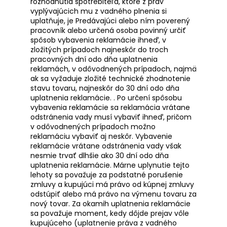
rozhodnutia spotrebiteľa, ktoré z práv
vyplývajúcich mu z vadného plnenia si
uplatňuje, je Predávajúci alebo ním poverený
pracovník alebo určená osoba povinný určiť
spôsob vybavenia reklamácie ihneď, v
zložitých prípadoch najneskôr do troch
pracovných dní odo dňa uplatnenia
reklamách, v odôvodnených prípadoch, najmä
ak sa vyžaduje zložité technické zhodnotenie
stavu tovaru, najneskôr do 30 dní odo dňa
uplatnenia reklamácie. . Po určení spôsobu
vybavenia reklamácie sa reklamácia vrátane
odstránenia vady musí vybaviť ihneď, pričom
v odôvodnených prípadoch možno
reklamáciu vybaviť aj neskôr. Vybavenie
reklamácie vrátane odstránenia vady však
nesmie trvať dlhšie ako 30 dní odo dňa
uplatnenia reklamácie. Márne uplynutie tejto
lehoty sa považuje za podstatné porušenie
zmluvy a kupujúci má právo od kúpnej zmluvy
odstúpiť alebo má právo na výmenu tovaru za
nový tovar. Za okamih uplatnenia reklamácie
sa považuje moment, kedy dôjde prejav vôle
kupujúceho (uplatnenie práva z vadného