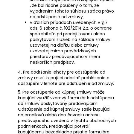
, že bol riadne poučený o tom, že
vyjadrením tohoto súhlasu stráca právo
na odstúpenie od zmluvy,
v ďalších prípadoch uvedených v § 7
ods. 6 zákona č. 102/2014 Z.z. o ochrane
spotrebiteľa pri predaji tovaru alebo
poskytovaní služieb na základe zmluvy
uzavretej na diaľku alebo zmluvy
uzavretej mimo prevádzkových
priestorov predávajúceho v znení
neskorších predpisov.
4. Pre dodržanie lehoty pre odstúpenie od
zmluvy musí kupujúci odoslať prehlásenie o
odstúpení v lehote pre odstúpenie od zmluvy.
5. Pre odstúpenie od kúpnej zmluvy môže
kupujúci využiť vzorový formulár k odstúpeniu
od zmluvy poskytovaný predávajúcim.
Odstúpenie od kúpnej zmluvy zašle kupujúci
na emailovú alebo doručovaciu adresu
predávajúceho uvedenú v týchto obchodných
podmienkach. Predávajúci potvrdí
kupujúcemu bezodkladne prijatie formulára.