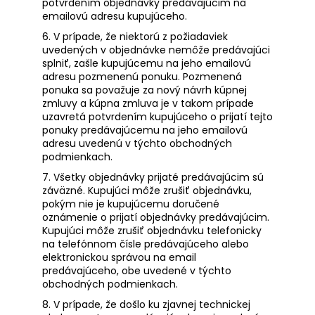
potvrdením objednávky predávajúcim na
emailovú adresu kupujúceho.
6. V prípade, že niektorú z požiadaviek
uvedených v objednávke nemôže predávajúci
splniť, zašle kupujúcemu na jeho emailovú
adresu pozmenenú ponuku. Pozmenená
ponuka sa považuje za nový návrh kúpnej
zmluvy a kúpna zmluva je v takom prípade
uzavretá potvrdením kupujúceho o prijatí tejto
ponuky predávajúcemu na jeho emailovú
adresu uvedenú v týchto obchodných
podmienkach.
7. Všetky objednávky prijaté predávajúcim sú
záväzné. Kupujúci môže zrušiť objednávku,
pokým nie je kupujúcemu doručené
oznámenie o prijatí objednávky predávajúcim.
Kupujúci môže zrušiť objednávku telefonicky
na telefónnom čísle predávajúceho alebo
elektronickou správou na email
predávajúceho, obe uvedené v týchto
obchodných podmienkach.
8. V prípade, že došlo ku zjavnej technickej