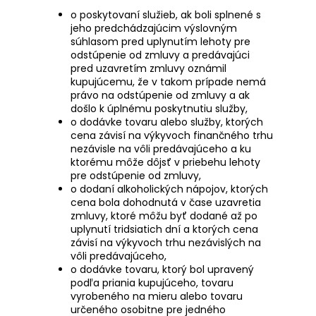
o poskytovaní služieb, ak boli splnené s
jeho predchádzajúcim výslovným
súhlasom pred uplynutím lehoty pre
odstúpenie od zmluvy a predávajúci
pred uzavretím zmluvy oznámil
kupujúcemu, že v takom prípade nemá
právo na odstúpenie od zmluvy a ak
došlo k úplnému poskytnutiu služby,
o dodávke tovaru alebo služby, ktorých
cena závisí na výkyvoch finančného trhu
nezávisle na vôli predávajúceho a ku
ktorému môže dôjsť v priebehu lehoty
pre odstúpenie od zmluvy,
o dodaní alkoholických nápojov, ktorých
cena bola dohodnutá v čase uzavretia
zmluvy, ktoré môžu byť dodané až po
uplynutí tridsiatich dní a ktorých cena
závisí na výkyvoch trhu nezávislých na
vôli predávajúceho,
o dodávke tovaru, ktorý bol upravený
podľa priania kupujúceho, tovaru
vyrobeného na mieru alebo tovaru
určeného osobitne pre jedného