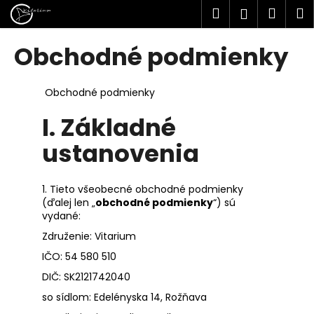
K
Prejsť
Hľadať
Náku
M
Prihlásen
na
o
obsah
Späť
Späť
košík
š
Obchodné podmienky
í
Č
k
o
Obchodné podmienky
p
I.
Základné
o
ustanovenia
t
r
e
1. Tieto všeobecné obchodné podmienky
b
(ďalej len „
obchodné podmienky
“) sú
vydané:
u
j
Združenie: Vitarium
e
IČO: 54 580 510
t
DIČ: SK2121742040
e
so sídlom: Edelényska 14, Rožňava
n