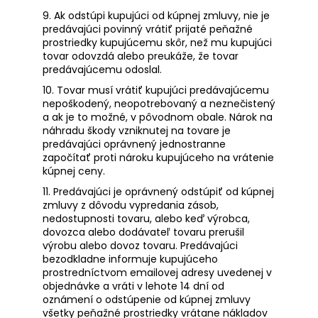
9. Ak odstúpi kupujúci od kúpnej zmluvy, nie je
predávajúci povinný vrátiť prijaté peňažné
prostriedky kupujúcemu skôr, než mu kupujúci
tovar odovzdá alebo preukáže, že tovar
predávajúcemu odoslal.
10. Tovar musí vrátiť kupujúci predávajúcemu
nepoškodený, neopotrebovaný a neznečistený
a ak je to možné, v pôvodnom obale. Nárok na
náhradu škody vzniknutej na tovare je
predávajúci oprávnený jednostranne
započítať proti nároku kupujúceho na vrátenie
kúpnej ceny.
11. Predávajúci je oprávnený odstúpiť od kúpnej
zmluvy z dôvodu vypredania zásob,
nedostupnosti tovaru, alebo keď výrobca,
dovozca alebo dodávateľ tovaru prerušil
výrobu alebo dovoz tovaru. Predávajúci
bezodkladne informuje kupujúceho
prostredníctvom emailovej adresy uvedenej v
objednávke a vráti v lehote 14 dní od
oznámení o odstúpenie od kúpnej zmluvy
všetky peňažné prostriedky vrátane nákladov