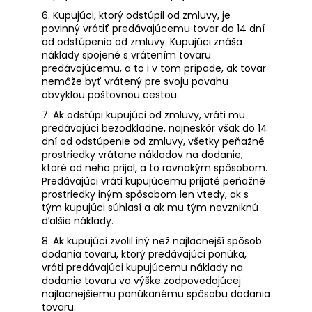
6. Kupujúci, ktorý odstúpil od zmluvy, je
povinný vrátiť predávajúcemu tovar do 14 dní
od odstúpenia od zmluvy. Kupujúci znáša
náklady spojené s vrátením tovaru
predávajúcemu, a to i v tom prípade, ak tovar
nemôže byť vrátený pre svoju povahu
obvyklou poštovnou cestou.
7. Ak odstúpi kupujúci od zmluvy, vráti mu
predávajúci bezodkladne, najneskôr však do 14
dní od odstúpenie od zmluvy, všetky peňažné
prostriedky vrátane nákladov na dodanie,
ktoré od neho prijal, a to rovnakým spôsobom.
Predávajúci vráti kupujúcemu prijaté peňažné
prostriedky iným spôsobom len vtedy, ak s
tým kupujúci súhlasí a ak mu tým nevzniknú
ďalšie náklady.
8. Ak kupujúci zvolil iný než najlacnejší spôsob
dodania tovaru, ktorý predávajúci ponúka,
vráti predávajúci kupujúcemu náklady na
dodanie tovaru vo výške zodpovedajúcej
najlacnejšiemu ponúkanému spôsobu dodania
tovaru.