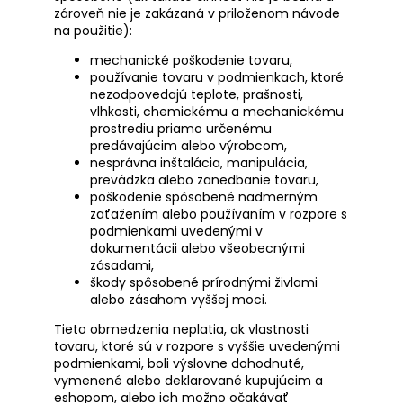
zároveň nie je zakázaná v priloženom návode
na použitie):
mechanické poškodenie tovaru,
používanie tovaru v podmienkach, ktoré
nezodpovedajú teplote, prašnosti,
vlhkosti, chemickému a mechanickému
prostrediu priamo určenému
predávajúcim alebo výrobcom,
nesprávna inštalácia, manipulácia,
prevádzka alebo zanedbanie tovaru,
poškodenie spôsobené nadmerným
zaťažením alebo používaním v rozpore s
podmienkami uvedenými v
dokumentácii alebo všeobecnými
zásadami,
škody spôsobené prírodnými živlami
alebo zásahom vyššej moci.
Tieto obmedzenia neplatia, ak vlastnosti
tovaru, ktoré sú v rozpore s vyššie uvedenými
podmienkami, boli výslovne dohodnuté,
vymenené alebo deklarované kupujúcim a
eshopom, alebo ich možno očakávať