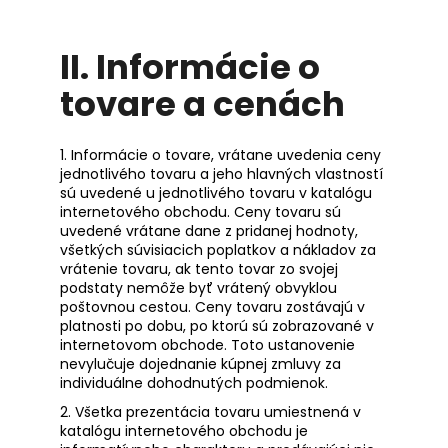
č
a
m
II.
Informácie o
e
tovare a cenách
1. Informácie o tovare, vrátane uvedenia ceny
jednotlivého tovaru a jeho hlavných vlastností
sú uvedené u jednotlivého tovaru v katalógu
internetového obchodu. Ceny tovaru sú
uvedené vrátane dane z pridanej hodnoty,
všetkých súvisiacich poplatkov a nákladov za
vrátenie tovaru, ak tento tovar zo svojej
podstaty nemôže byť vrátený obvyklou
poštovnou cestou. Ceny tovaru zostávajú v
platnosti po dobu, po ktorú sú zobrazované v
internetovom obchode. Toto ustanovenie
nevylučuje dojednanie kúpnej zmluvy za
individuálne dohodnutých podmienok.
2. Všetka prezentácia tovaru umiestnená v
katalógu internetového obchodu je