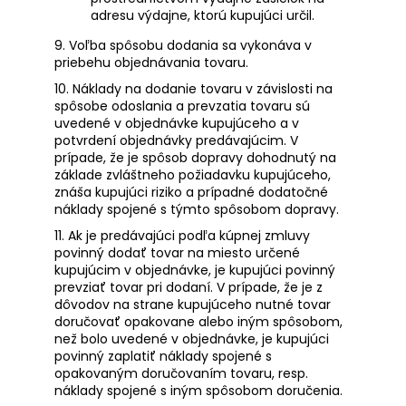
adresu výdajne, ktorú kupujúci určil.
9. Voľba spôsobu dodania sa vykonáva v
priebehu objednávania tovaru.
10. Náklady na dodanie tovaru v závislosti na
spôsobe odoslania a prevzatia tovaru sú
uvedené v objednávke kupujúceho a v
potvrdení objednávky predávajúcim. V
prípade, že je spôsob dopravy dohodnutý na
základe zvláštneho požiadavku kupujúceho,
znáša kupujúci riziko a prípadné dodatočné
náklady spojené s týmto spôsobom dopravy.
11. Ak je predávajúci podľa kúpnej zmluvy
povinný dodať tovar na miesto určené
kupujúcim v objednávke, je kupujúci povinný
prevziať tovar pri dodaní. V prípade, že je z
dôvodov na strane kupujúceho nutné tovar
doručovať opakovane alebo iným spôsobom,
než bolo uvedené v objednávke, je kupujúci
povinný zaplatiť náklady spojené s
opakovaným doručovaním tovaru, resp.
náklady spojené s iným spôsobom doručenia.