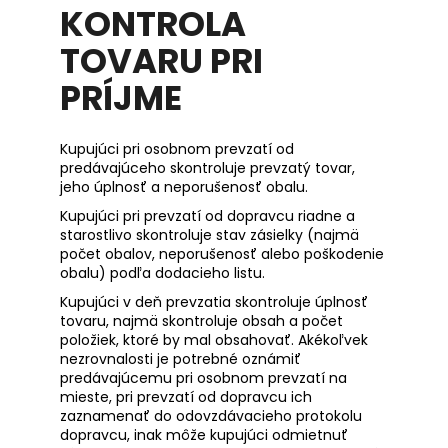
KONTROLA
TOVARU PRI
PRÍJME
Kupujúci pri osobnom prevzatí od
predávajúceho skontroluje prevzatý tovar,
jeho úplnosť a neporušenosť obalu.
Kupujúci pri prevzatí od dopravcu riadne a
starostlivo skontroluje stav zásielky (najmä
počet obalov, neporušenosť alebo poškodenie
obalu) podľa dodacieho listu.
Kupujúci v deň prevzatia skontroluje úplnosť
tovaru, najmä skontroluje obsah a počet
položiek, ktoré by mal obsahovať. Akékoľvek
nezrovnalosti je potrebné oznámiť
predávajúcemu pri osobnom prevzatí na
mieste, pri prevzatí od dopravcu ich
zaznamenať do odovzdávacieho protokolu
dopravcu, inak môže kupujúci odmietnuť