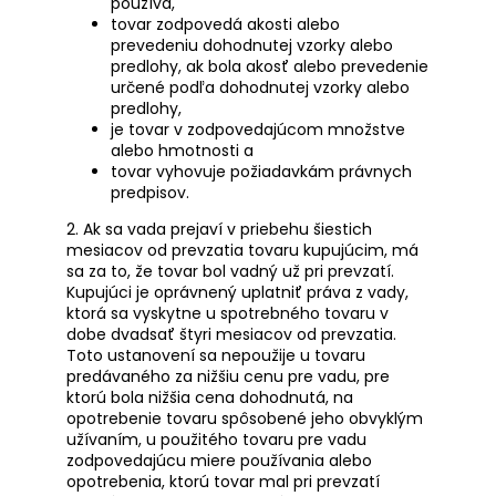
používa,
tovar zodpovedá akosti alebo
prevedeniu dohodnutej vzorky alebo
predlohy, ak bola akosť alebo prevedenie
určené podľa dohodnutej vzorky alebo
predlohy,
je tovar v zodpovedajúcom množstve
alebo hmotnosti a
tovar vyhovuje požiadavkám právnych
predpisov.
2. Ak sa vada prejaví v priebehu šiestich
mesiacov od prevzatia tovaru kupujúcim, má
sa za to, že tovar bol vadný už pri prevzatí.
Kupujúci je oprávnený uplatniť práva z vady,
ktorá sa vyskytne u spotrebného tovaru v
dobe dvadsať štyri mesiacov od prevzatia.
Toto ustanovení sa nepoužije u tovaru
predávaného za nižšiu cenu pre vadu, pre
ktorú bola nižšia cena dohodnutá, na
opotrebenie tovaru spôsobené jeho obvyklým
užívaním, u použitého tovaru pre vadu
zodpovedajúcu miere používania alebo
opotrebenia, ktorú tovar mal pri prevzatí