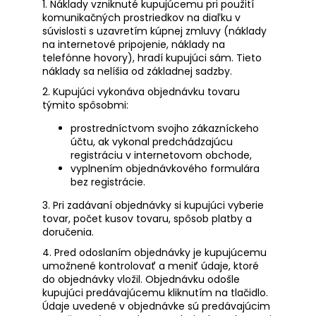
1. Náklady vzniknuté kupujúcemu pri použití
komunikačných prostriedkov na diaľku v
súvislosti s uzavretím kúpnej zmluvy (náklady
na internetové pripojenie, náklady na
telefónne hovory), hradí kupujúci sám. Tieto
náklady sa nelíšia od základnej sadzby.
2. Kupujúci vykonáva objednávku tovaru
týmito spôsobmi:
prostredníctvom svojho zákazníckeho
účtu, ak vykonal predchádzajúcu
registráciu v internetovom obchode,
vyplnením objednávkového formulára
bez registrácie.
3. Pri zadávaní objednávky si kupujúci vyberie
tovar, počet kusov tovaru, spôsob platby a
doručenia.
4. Pred odoslaním objednávky je kupujúcemu
umožnené kontrolovať a meniť údaje, ktoré
do objednávky vložil. Objednávku odošle
kupujúci predávajúcemu kliknutím na tlačidlo.
Údaje uvedené v objednávke sú predávajúcim