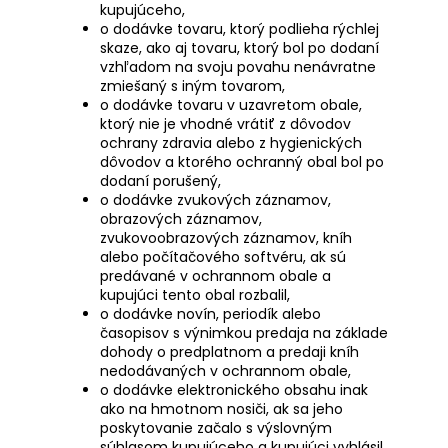
kupujúceho,
o dodávke tovaru, ktorý podlieha rýchlej
skaze, ako aj tovaru, ktorý bol po dodaní
vzhľadom na svoju povahu nenávratne
zmiešaný s iným tovarom,
o dodávke tovaru v uzavretom obale,
ktorý nie je vhodné vrátiť z dôvodov
ochrany zdravia alebo z hygienických
dôvodov a ktorého ochranný obal bol po
dodaní porušený,
o dodávke zvukových záznamov,
obrazových záznamov,
zvukovoobrazových záznamov, kníh
alebo počítačového softvéru, ak sú
predávané v ochrannom obale a
kupujúci tento obal rozbalil,
o dodávke novín, periodík alebo
časopisov s výnimkou predaja na základe
dohody o predplatnom a predaji kníh
nedodávaných v ochrannom obale,
o dodávke elektronického obsahu inak
ako na hmotnom nosiči, ak sa jeho
poskytovanie začalo s výslovným
súhlasom kupujúceho a kupujúci vyhlásil