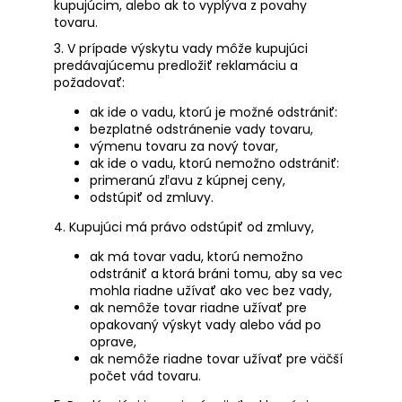
kupujúcim, alebo ak to vyplýva z povahy
tovaru.
3. V prípade výskytu vady môže kupujúci
predávajúcemu predložiť reklamáciu a
požadovať:
ak ide o vadu, ktorú je možné odstrániť:
bezplatné odstránenie vady tovaru,
výmenu tovaru za nový tovar,
ak ide o vadu, ktorú nemožno odstrániť:
primeranú zľavu z kúpnej ceny,
odstúpiť od zmluvy.
4. Kupujúci má právo odstúpiť od zmluvy,
ak má tovar vadu, ktorú nemožno
odstrániť a ktorá bráni tomu, aby sa vec
mohla riadne užívať ako vec bez vady,
ak nemôže tovar riadne užívať pre
opakovaný výskyt vady alebo vád po
oprave,
ak nemôže riadne tovar užívať pre väčší
počet vád tovaru.