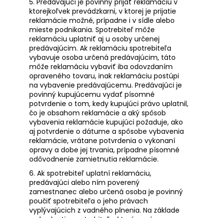
5. Predávajúci je povinný prijať reklamáciu v
ktorejkoľvek prevádzkarni, v ktorej je prijatie
reklamácie možné, prípadne i v sídle alebo
mieste podnikania. Spotrebiteľ môže
reklamáciu uplatniť aj u osoby určenej
predávajúcim. Ak reklamáciu spotrebiteľa
vybavuje osoba určená predávajúcim, táto
môže reklamáciu vybaviť iba odovzdaním
opraveného tovaru, inak reklamáciu postúpi
na vybavenie predávajúcemu. Predávajúci je
povinný kupujúcemu vydať písomné
potvrdenie o tom, kedy kupujúci právo uplatnil,
čo je obsahom reklamácie a aký spôsob
vybavenia reklamácie kupujúci požaduje, ako
aj potvrdenie o dátume a spôsobe vybavenia
reklamácie, vrátane potvrdenia o vykonaní
opravy a dobe jej trvania, prípadne písomné
odôvodnenie zamietnutia reklamácie.
6. Ak spotrebiteľ uplatní reklamáciu,
predávajúci alebo ním poverený
zamestnanec alebo určená osoba je povinný
poučiť spotrebiteľa o jeho právach
vyplývajúcich z vadného plnenia. Na základe