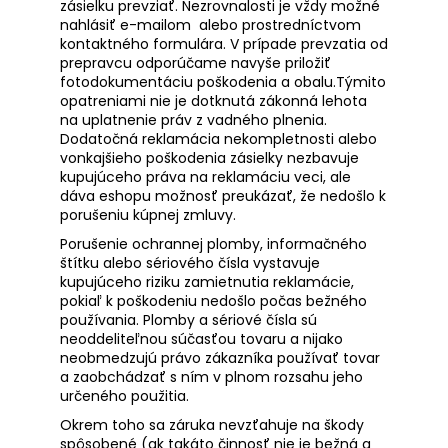
zásielku prevziať. Nezrovnalosti je vždy možné
nahlásiť e-mailom alebo prostredníctvom
kontaktného formulára. V prípade prevzatia od
prepravcu odporúčame navyše priložiť
fotodokumentáciu poškodenia a obalu.Týmito
opatreniami nie je dotknutá zákonná lehota
na uplatnenie práv z vadného plnenia.
Dodatočná reklamácia nekompletnosti alebo
vonkajšieho poškodenia zásielky nezbavuje
kupujúceho práva na reklamáciu veci, ale
dáva eshopu možnosť preukázať, že nedošlo k
porušeniu kúpnej zmluvy.
Porušenie ochrannej plomby, informačného
štítku alebo sériového čísla vystavuje
kupujúceho riziku zamietnutia reklamácie,
pokiaľ k poškodeniu nedošlo počas bežného
používania. Plomby a sériové čísla sú
neoddeliteľnou súčasťou tovaru a nijako
neobmedzujú právo zákazníka používať tovar
a zaobchádzať s ním v plnom rozsahu jeho
určeného použitia.
Okrem toho sa záruka nevzťahuje na škody
spôsobené (ak takáto činnosť nie je bežná a