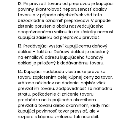
12. Pri prevzatí tovaru od prepravcu je kupujúci
povinný skontrolovať neporušenosť obalov
tovaru a v prípade akýchkoľvek vád toto
bezodkladne oznámiť prepravcovi. V prípade
zistenia porušenia obalu nasvedčujúceho
neoprávnenému vniknutiu do zásielky nemusí
kupujúci zásielku od prepravcu prevziať.
13. Predávajúci vystaví kupujúcemu daňový
doklad – faktúru. Daňový doklad je odoslaný
na emailovú adresu kupujúceho./Daňový
doklad je priložený k dodávanému tovaru.
14. Kupujúci nadobúda vlastnícke právo ku
tovaru zaplatením celej kúpnej ceny za tovar,
vrátane nákladov na dodanie, najskôr však
prevzatím tovaru. Zodpovednosť za náhodnú
stratu, poškodenie či zničenie tovaru
prechádza na kupujúceho okamihom
prevzatia tovaru alebo okamihom, kedy mal
kupujúci povinnosť tovar prevziať, ale v
rozpore s kúpnou zmluvou tak neurobil.