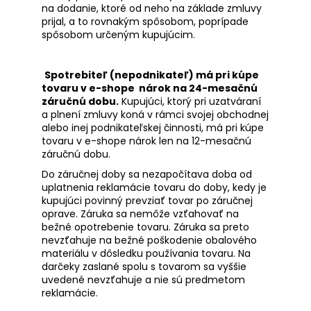
na dodanie, ktoré od neho na základe zmluvy
prijal, a to rovnakým spôsobom, poprípade
spôsobom určeným kupujúcim.
Spotrebiteľ (nepodnikateľ) má pri kúpe
tovaru v e-shope nárok na 24-mesačnú
záručnú dobu.
Kupujúci, ktorý pri uzatváraní
a plnení zmluvy koná v rámci svojej obchodnej
alebo inej podnikateľskej činnosti, má pri kúpe
tovaru v e-shope nárok len na 12-mesačnú
záručnú dobu.
Do záručnej doby sa nezapočítava doba od
uplatnenia reklamácie tovaru do doby, kedy je
kupujúci povinný prevziať tovar po záručnej
oprave. Záruka sa nemôže vzťahovať na
bežné opotrebenie tovaru. Záruka sa preto
nevzťahuje na bežné poškodenie obalového
materiálu v dôsledku používania tovaru. Na
darčeky zaslané spolu s tovarom sa vyššie
uvedené nevzťahuje a nie sú predmetom
reklamácie.