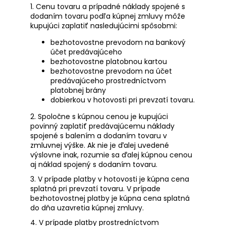
1. Cenu tovaru a prípadné náklady spojené s
dodaním tovaru podľa kúpnej zmluvy môže
kupujúci zaplatiť nasledujúcimi spôsobmi:
bezhotovostne prevodom na bankový
účet predávajúceho
bezhotovostne platobnou kartou
bezhotovostne prevodom na účet
predávajúceho prostredníctvom
platobnej brány
dobierkou v hotovosti pri prevzatí tovaru.
2. Spoločne s kúpnou cenou je kupujúci
povinný zaplatiť predávajúcemu náklady
spojené s balením a dodaním tovaru v
zmluvnej výške. Ak nie je ďalej uvedené
výslovne inak, rozumie sa ďalej kúpnou cenou
aj náklad spojený s dodaním tovaru.
3. V prípade platby v hotovosti je kúpna cena
splatná pri prevzatí tovaru. V prípade
bezhotovostnej platby je kúpna cena splatná
do dňa uzavretia kúpnej zmluvy.
4. V prípade platby prostredníctvom