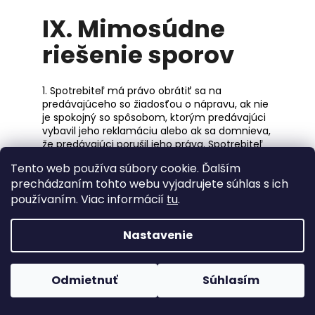
IX.
Mimosúdne
riešenie sporov
1. Spotrebiteľ má právo obrátiť sa na
predávajúceho so žiadosťou o nápravu, ak nie
je spokojný so spôsobom, ktorým predávajúci
vybavil jeho reklamáciu alebo ak sa domnieva,
že predávajúci porušil jeho práva. Spotrebiteľ
má právo podať návrh na začatie
Tento web používa súbory cookie. Ďalším
alternatívneho (mimosúdneho) riešenia sporu
prechádzaním tohto webu vyjadrujete súhlas s ich
u subjektu alternatívneho riešenia sporov, ak
predávajúci na žiadosť podľa predchádzajúcej
používaním. Viac informácií
tu
.
vety odpovedal zamietavo alebo na ňu
neodpovedal do 30 dní odo dňa jej odoslania.
Nastavenie
Týmto nie je dotknutá možnosť spotrebiteľa
obrátiť sa na súd.
2. K mimosúdnemu riešeniu spotrebiteľských
Odmietnuť
Súhlasím
sporou z kúpnej zmluvy je príslušná Slovenská
obchodná inšpekcia, so sídlom: Prievozská 32,
827 99 Bratislava, IČO: 17 331 927, ktorú je