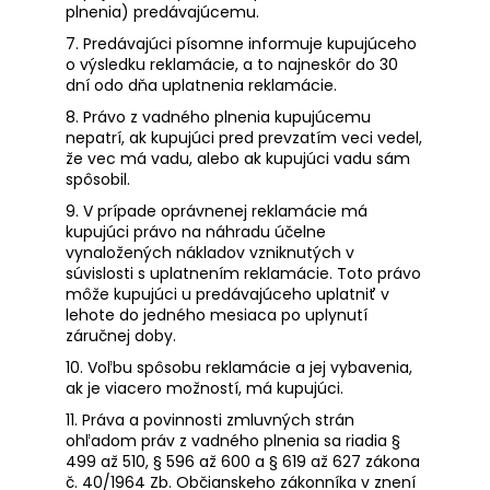
plnenia) predávajúcemu.
7. Predávajúci písomne informuje kupujúceho
o výsledku reklamácie, a to najneskôr do 30
dní odo dňa uplatnenia reklamácie.
8. Právo z vadného plnenia kupujúcemu
nepatrí, ak kupujúci pred prevzatím veci vedel,
že vec má vadu, alebo ak kupujúci vadu sám
spôsobil.
9. V prípade oprávnenej reklamácie má
kupujúci právo na náhradu účelne
vynaložených nákladov vzniknutých v
súvislosti s uplatnením reklamácie. Toto právo
môže kupujúci u predávajúceho uplatniť v
lehote do jedného mesiaca po uplynutí
záručnej doby.
10. Voľbu spôsobu reklamácie a jej vybavenia,
ak je viacero možností, má kupujúci.
11. Práva a povinnosti zmluvných strán
ohľadom práv z vadného plnenia sa riadia §
499 až 510, § 596 až 600 a § 619 až 627 zákona
č. 40/1964 Zb. Občianskeho zákonníka v znení