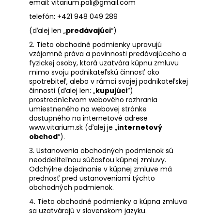
email: vitarium.pali@gmail.com
á
telefón: +421 948 049 289
j
(ďalej len „
predávajúci
“)
s
2. Tieto obchodné podmienky upravujú
ť
vzájomné práva a povinnosti predávajúceho a
?
fyzickej osoby, ktorá uzatvára kúpnu zmluvu
mimo svoju podnikateľskú činnosť ako
spotrebiteľ, alebo v rámci svojej podnikateľskej
činnosti (ďalej len: „
kupujúci
“)
prostredníctvom webového rozhrania
umiestneného na webovej stránke
HĽADAŤ
dostupného na internetové adrese
www.vitarium.sk
(ďalej je „
internetový
obchod
“).
3. Ustanovenia obchodných podmienok sú
O
neoddeliteľnou súčasťou kúpnej zmluvy.
d
Odchýlne dojednanie v kúpnej zmluve má
p
prednosť pred ustanoveniami týchto
o
obchodných podmienok.
r
4. Tieto obchodné podmienky a kúpna zmluva
ú
sa uzatvárajú v slovenskom jazyku.