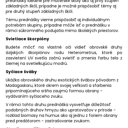
č
prednášky ideálne pre materské školy ako aj prvý stupeň
základných škôl, prípadne je možné prispôsobiť témy aj
a
pre druhý stupeň základných škôl.
m
e
Tému prednášky vieme prispôsobiť aj individuálnym
potrebám skupiny, prípadne môže ísť o prednášku v
rámci súkromného podujatia mimo školských priestorov.
Svietiace škorpióny
Budete môcť na vlastné oči vidieť obrovské druhy
ázijských škorpiónov rodu Heterometrus, ktoré po
zasvietení UV svetla začnú svietiť a zmenia farbu tela z
čiernej na svetielkujúcu modrú.
Syčiace šváby
Ukážka obrovského druhu exotických švábov pôvodom z
Madagaskaru, ktoré okrem svojej veľkosti a sfarbenia
pripomínajúceho sršňa zaujmú formou obrany -
vydávaním syčiaceho zvuku.
V rámci tohto druhu prednáška vysvetľuje dôležitosť
podobných druhov hmyzu ako upratovačov v prírode -
rozklad biomasy na humus ako aj jednu z foriem obrany
pred predátorom - zastrašovanie zvukom.