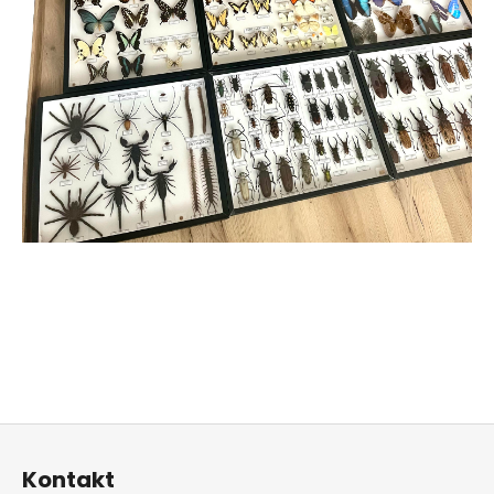
Z
á
Kontakt