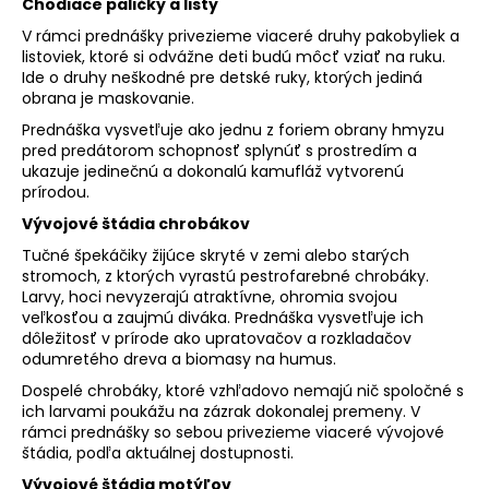
Chodiace paličky a listy
V rámci prednášky privezieme viaceré druhy pakobyliek a
listoviek, ktoré si odvážne deti budú môcť vziať na ruku.
Ide o druhy neškodné pre detské ruky, ktorých jediná
obrana je maskovanie.
Prednáška vysvetľuje ako jednu z foriem obrany hmyzu
pred predátorom schopnosť splynúť s prostredím a
ukazuje jedinečnú a dokonalú kamufláž vytvorenú
prírodou.
Vývojové štádia chrobákov
Tučné špekáčiky žijúce skryté v zemi alebo starých
stromoch, z ktorých vyrastú pestrofarebné chrobáky.
Larvy, hoci nevyzerajú atraktívne, ohromia svojou
veľkosťou a zaujmú diváka. Prednáška vysvetľuje ich
dôležitosť v prírode ako upratovačov a rozkladačov
odumretého dreva a biomasy na humus.
Dospelé chrobáky, ktoré vzhľadovo nemajú nič spoločné s
ich larvami poukážu na zázrak dokonalej premeny. V
rámci prednášky so sebou privezieme viaceré vývojové
štádia, podľa aktuálnej dostupnosti.
Vývojové štádia motýľov