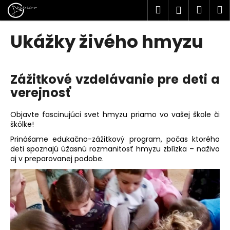
K
Prejsť
Hľadať
Náku
M
Prihlásen
na
o
obsah
Späť
Späť
košík
š
Ukážky živého hmyzu
í
Č
k
o
Zážitkové vzdelávanie pre deti a
p
verejnosť
o
t
Objavte fascinujúci svet hmyzu priamo vo vašej škole či
r
škôlke!
e
Prinášame edukačno-zážitkový program, počas ktorého
b
deti spoznajú úžasnú rozmanitosť hmyzu zblízka – naživo
aj v preparovanej podobe.
u
j
e
t
e
n