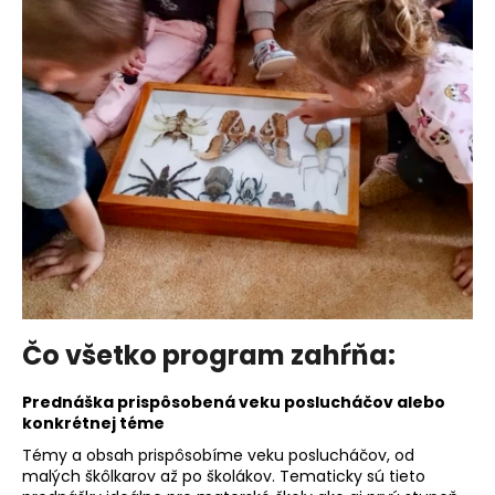
á
j
s
ť
?
HĽADAŤ
O
Čo všetko program zahŕňa:
d
p
Prednáška prispôsobená veku poslucháčov alebo
o
konkrétnej téme
r
Témy a obsah prispôsobíme veku poslucháčov, od
ú
malých škôlkarov až po školákov. Tematicky sú tieto