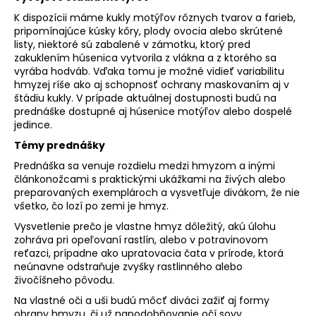
K dispozícii máme kukly motýľov rôznych tvarov a farieb,
pripomínajúce kúsky kôry, plody ovocia alebo skrútené
listy, niektoré sú zabalené v zámotku, ktorý pred
zakuklením húsenica vytvorila z vlákna a z ktorého sa
vyrába hodváb. Vďaka tomu je možné vidieť variabilitu
hmyzej ríše ako aj schopnosť ochrany maskovaním aj v
štádiu kukly. V prípade aktuálnej dostupnosti budú na
prednáške dostupné aj húsenice motýľov alebo dospelé
jedince.
Témy prednášky
Prednáška sa venuje rozdielu medzi hmyzom a inými
článkonožcami s praktickými ukážkami na živých alebo
preparovaných exemplároch a vysvetľuje divákom, že nie
všetko, čo lozí po zemi je hmyz.
Vysvetlenie prečo je vlastne hmyz dôležitý, akú úlohu
zohráva pri opeľovaní rastlín, alebo v potravinovom
reťazci, prípadne ako upratovacia čata v prírode, ktorá
neúnavne odstraňuje zvyšky rastlinného alebo
živočíšneho pôvodu.
Na vlastné oči a uši budú môcť diváci zažiť aj formy
obrany hmyzu, či už napodobňovanie očí sovy,