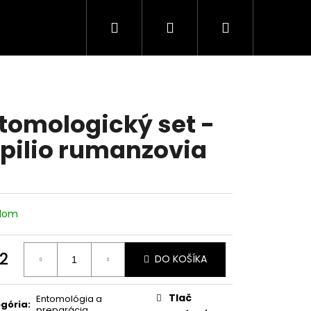
Hľadať
Prihlásenie
Nákupný
košík
tomologický set -
pilio rumanzovia
adom
2
DO KOŠÍKA
otková
:
Tlač
Entomológia a
gória
:
preparácia