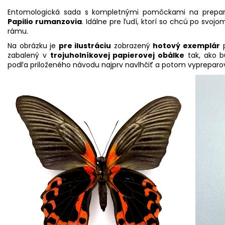
Entomologická sada s kompletnými pomôckami na prepa
Papilio rumanzovia
. Idálne pre ľudí, ktorí so chcú po svoj
rámu.
Na obrázku je
pre ilustráciu
zobrazený
hotový exemplár
p
zabalený v
trojuholníkovej papierovej obálke
tak, ako 
podľa priloženého návodu najprv navlhčiť a potom vypreparo