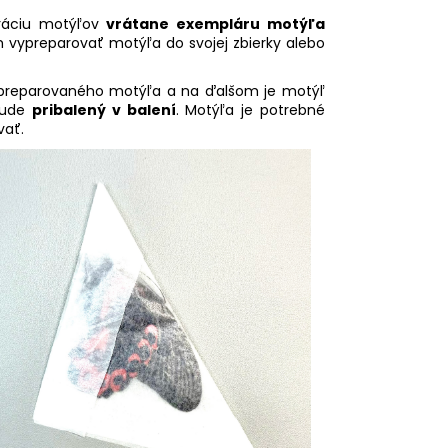
ráciu motýľov
vrátane exempláru motýľa
om vypreparovať motýľa do svojej zbierky alebo
reparovaného motýľa a na ďalšom je motýľ
bude
pribalený v balení
. Motýľa je potrebné
vať.