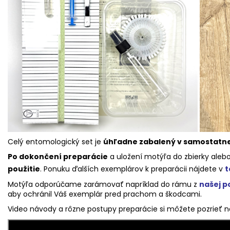
Celý entomologický set je
úhľadne zabalený v samostatnej
Po dokončení preparácie
a uložení motýľa do zbierky aleb
použitie
.
Ponuku ďalších exemplárov k preparácii nájdete v
t
Motýľa odporúčame zarámovať napríklad do rámu z
našej 
aby ochránil Váš exemplár pred prachom a škodcami.
Video návody a rôzne postupy preparácie si môžete pozrieť 