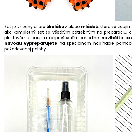
Set je vhodný aj pre
školákov
alebo
mládež
, ktorá sa zauj
ako kompletný set so všetkým potrebným na preparáciu, o
plastovému boxu a rozprašovaču pohodlne
navlhčíte ex
návodu vypreparujete
na špeciálnom napínadle pomocou
požadovanej polohy.