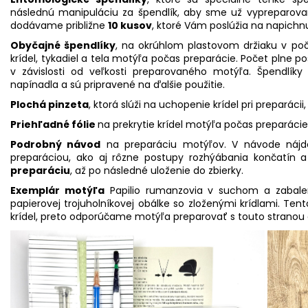
následnú manipuláciu za špendlík, aby sme už vypreparovan
dodávame približne
10 kusov
, ktoré Vám poslúžia na napichn
Obyčajné špendlíky
, na okrúhlom plastovom držiaku v p
krídel, tykadiel a tela motýľa počas preparácie. Počet plne 
v závislosti od veľkosti preparovaného motýľa. Špendlík
napínadla a sú pripravené na ďalšie použitie.
Plochá pinzeta
, ktorá slúži na uchopenie krídel pri preparáci
Priehľadné fólie
na prekrytie krídel motýľa počas preparácie
Podrobný návod
na preparáciu motýľov. V návode nájde
preparáciou, ako aj rôzne postupy rozhýábania končatín 
preparáciu
, až po následné uloženie do zbierky.
Exemplár motýľa
Papilio rumanzovia v suchom a zabal
papierovej trojuholníkovej obálke so zloženými krídlami. Ten
krídel, preto odporúčame motýľa preparovať s touto stranou