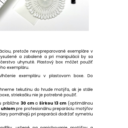
ráciou, pretože nevypreparované exempláre v
vysušené a zabalené a pri manipulácii by sa
e čerstvo uhynuté. Plastový box môžet použiť
ého exempláru.
vlhčenie exempláru v plastovom boxe. Do
chneme tekutinu do hrude motýľa, ak je stále
 boxe, striekačku nie je potrebné použiť.
 približne
30 cm
a
šírkou 13 cm
(optimálnou
m
uhlom
pre profesionálnu preparáciu motýľov
iary pomáhajú pri preparácii dodržať symetriu
endlíky, určené na napichovanie motýľov a