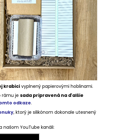
 krabici
vyplnený papierovými hoblinami.
o rámu je
sada pripravená na ďalšie
omto odkaze
.
ponuky
, ktorý je silikónom dokonale utesnený
na našom YouTube kanáli: