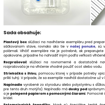
Sada obsahuje:
Plastový box
slúžiaci na navlhčenie exempláru pred prepa
sáčkovanom stave, rovnako ako tie v
našej ponuke
, sú 
polámali. Vlhčiť exempláre nie je potrebné, ak preparujet
opakovane, prípadne ho nahradiť iným podľa veľkosti vlhčen
Rozprašovač
slúžiaci na rovnomerné a dostatočné na
rozprašovača je na vlhčenie vhodné použiť ocot alebo vodu.
Striekačka s ihlou
, pomocou ktorej v prípade potreby vpi
príliš tuhý. V prípade, že sa exemplár navlhčil dostatočne už v
Napínadlo
vyrobené zo styroduru alebo polystyrénu s dĺžkou
pre tento druh motýľa). Napínadlo má
dosky pod
správny
a je
polepené papierom s pomocnými čiarami
. Pomocné č
krídel.
Entomologické špendlíky
, ktoré sú špeciálne tenké šp