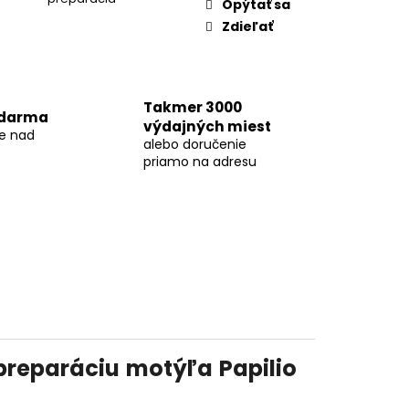
Opýtať sa
Zdieľať
Takmer 3000
zdarma
výdajných miest
ke nad
alebo doručenie
priamo na adresu
preparáciu motýľa Papilio