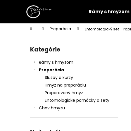
K
Prejsť
na
o
Rámy s hmyzom
obsah
Späť
Späť
š
do
do
í
Domov
Preparácia
Entomologický set - Pap
k
obchodu
obchodu
B
o
Kategórie
Preskočiť
č
kategórie
n
Rámy s hmyzom
ý
Preparácia
p
Služby a kurzy
a
Hmyz na preparáciu
n
Preparovaný hmyz
e
Entomologické pomôcky a sety
l
Chov hmyzu