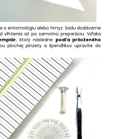
íma o entomológiu alebo hmyz. Sadu dodávame
d vlhčenia až po samotnú preparáciu. Vďaka
emplár
, ktorý následne
podľa priloženého
 plochej pinzety a špendlíkov upravíte do