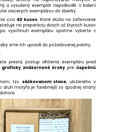
ý a vysušený exemplár nepoškodili. V balení
utie viacerých exemplárov do zbierky.
očte cca
40 kusov
, ktoré slúžia na zafixovanie
postačuje na preparáciu dvoch až štyroch kusov
y po vyschnutí exempláru opatrne vyberte z
i, aby sme ich upravili do požadovanej polohy.
.
te presný postup vlhčenia exempláru pred
a
graficky znázornené kroky
pre
úspešnú
enom, tzv.
sáčkovanom stave
, uloženého v
to druh motýľa je farebnejší zo spodnej strany
 dohora.