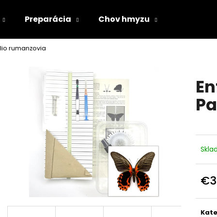
Preparácia
Chov hmyzu
ilio rumanzovia
Čo potrebujete nájsť?
En
HĽADAŤ
Pa
Odporúčame
Skl
€3
Jedn
cena
Kate