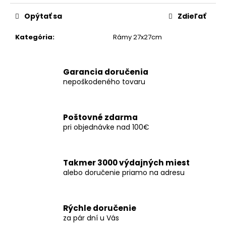
č
cena:
a
Opýtať sa
Zdieľať
m
e
Kategória
:
Rámy 27x27cm
Garancia doručenia
nepoškodeného tovaru
Poštovné zdarma
pri objednávke nad 100€
Takmer 3000 výdajných miest
alebo doručenie priamo na adresu
Rýchle doručenie
za pár dní u Vás