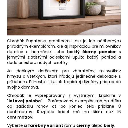
Chrobák Eupatorus gracilicornis nie je len nádherným
prírodným exemplárom, ale aj inšpiráciou pre milovníkov
detailov a harmónie. Jeho
lesklý čierny pancier
s
jemnými zlatistými odleskami upúta každý pohľad a
dodá priestoru nádych exotiky.
Je ideálnym darčekom pre zberateľov, milovníkov
hmyzu a všetkých, ktorí hľadajú jedinečné dekorácie s
príbehom. Prineste si kúsok tropickej divočiny priamo do
svojho domova.
Chrobák je vypreparovaný s vystretými krídlami v
"
letovej polohe
". Zarámovaný exemplár má na dĺžku
od začiatku rohov až po koniec tela približne 8
centimetrov. Rozpätie krídel má na šírku cez 16
centimetrov.
Vyberte si
farebný variant
rámu
čierny
alebo
biely
.