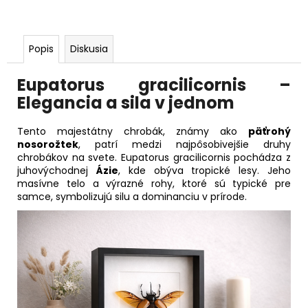
Popis
Diskusia
Eupatorus gracilicornis –
Elegancia a sila v jednom
Tento majestátny chrobák, známy ako
päťrohý
nosorožtek
, patrí medzi najpôsobivejšie druhy
chrobákov na svete. Eupatorus gracilicornis pochádza z
juhovýchodnej
Ázie
, kde obýva tropické lesy. Jeho
masívne telo a výrazné rohy, ktoré sú typické pre
samce, symbolizujú silu a dominanciu v prírode.