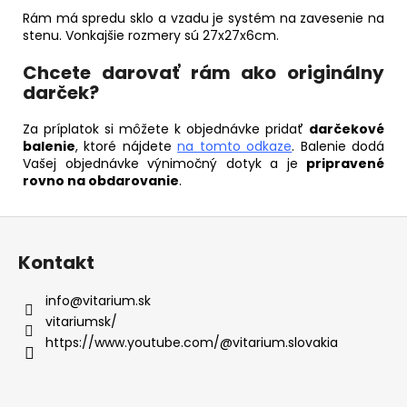
Rám má spredu sklo a vzadu je systém na zavesenie na
stenu. Vonkajšie rozmery sú 27x27x6cm.
Chcete darovať rám ako originálny
darček?
Za príplatok si môžete k objednávke pridať
darčekové
balenie
, ktoré nájdete
na tomto odkaze
. Balenie dodá
Vašej objednávke výnimočný dotyk a je
pripravené
rovno na obdarovanie
.
Z
á
Kontakt
p
ä
info
@
vitarium.sk
t
vitariumsk/
i
https://www.youtube.com/@vitarium.slovakia
e