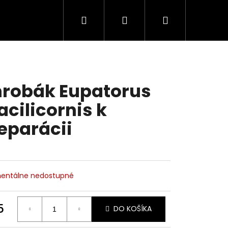
Hľadať
Prihlásenie
Nákupný
košík
robák Eupatorus
acilicornis k
eparácii
entálne nedostupné
5
DO KOŠÍKA
otková