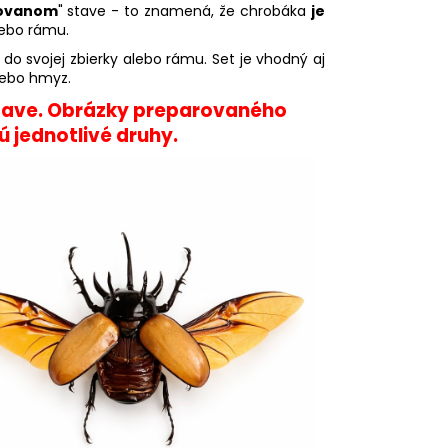
ovanom
" stave - to znamená, že chrobáka
je
lebo rámu.
do svojej zbierky alebo rámu. Set je vhodný aj
lebo hmyz.
tave. Obrázky preparovaného
ú jednotlivé druhy.