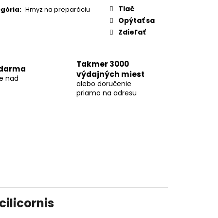
:
Tlač
gória
:
Hmyz na preparáciu
Opýtať sa
Zdieľať
Takmer 3000
zdarma
výdajných miest
ke nad
alebo doručenie
priamo na adresu
ilicornis