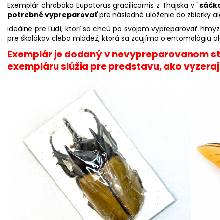
Exemplár chrobáka Eupatorus gracilicornis z Thajska v "
sáčk
potrebné vypreparovať
pre následné uloženie do zbierky a
Ideálne pre ľudí, ktorí so chcú po svojom vypreparovať hmyz 
pre školákov alebo mládež, ktorá sa zaujíma o entomológiu a
Exemplár je dodaný v nevypreparovanom s
exempláru slúžia pre predstavu, ako vyzeraj