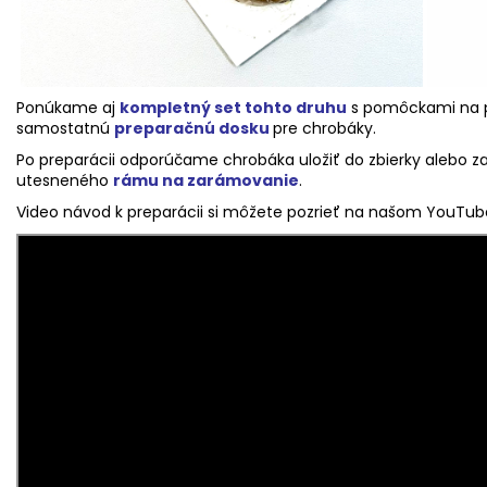
Ponúkame aj
kompletný set tohto druhu
s pomôckami na pr
samostatnú
preparačnú dosku
pre chrobáky.
Po preparácii odporúčame chrobáka uložiť do zbierky alebo 
utesneného
rámu na zarámovanie
.
Video návod k preparácii si môžete pozrieť na našom YouTube