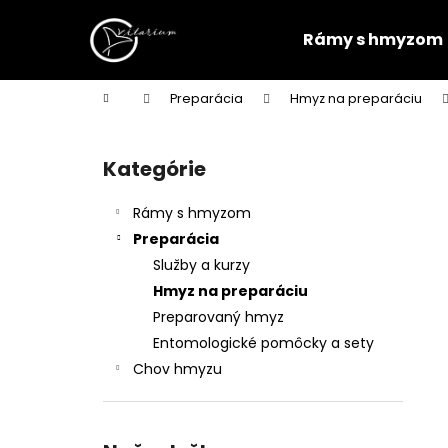
K
Prejsť
na
o
Rámy s hmyzom
obsah
Späť
Späť
š
do
do
í
Domov
Preparácia
Hmyz na preparáciu
k
obchodu
obchodu
B
o
Kategórie
Preskočiť
č
kategórie
n
Rámy s hmyzom
ý
Preparácia
p
Služby a kurzy
a
Hmyz na preparáciu
n
Preparovaný hmyz
e
Entomologické pomôcky a sety
l
Chov hmyzu