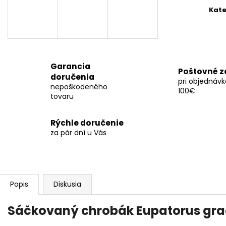
cena
Kate
Garancia
Poštovné 
doručenia
pri objednáv
nepoškodeného
100€
tovaru
Rýchle doručenie
za pár dní u Vás
Popis
Diskusia
Sáčkovaný chrobák Eupatorus grac