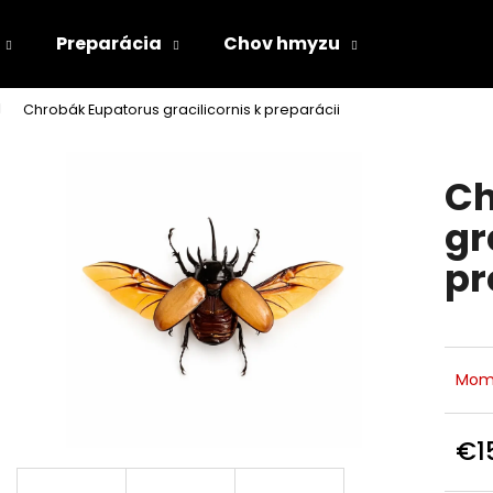
Preparácia
Chov hmyzu
Chrobák Eupatorus gracilicornis k preparácii
Čo potrebujete nájsť?
Ch
HĽADAŤ
gr
pr
Odporúčame
Mom
€1
Jedn