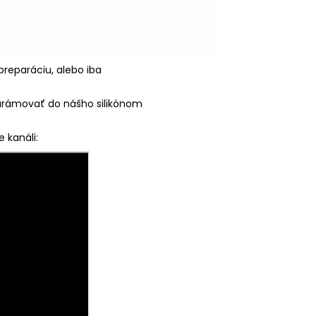
eparáciu, alebo iba
zarámovať do nášho silikónom
 kanáli: