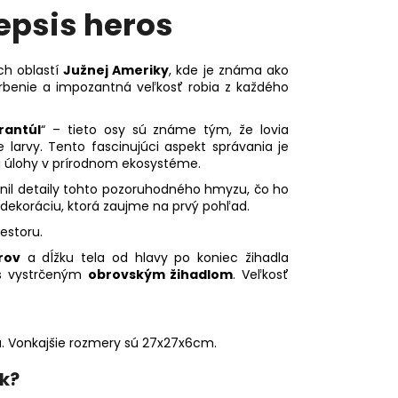
psis heros
ch oblastí
Južnej Ameriky
, kde je známa ako
arbenie a impozantná veľkosť robia z každého
rantúl
“ – tieto osy sú známe tým, že lovia
e larvy. Tento fascinujúci aspekt správania je
j úlohy v prírodnom ekosystéme.
znil detaily tohto pozoruhodného hmyzu, čo ho
 dekoráciu, ktorá zaujme na prvý pohľad.
estoru.
rov
a dĺžku tela od hlavy po koniec žihadla
 s vystrčeným
obrovským žihadlom
. Veľkosť
. Vonkajšie rozmery sú 27x27x6cm.
k?