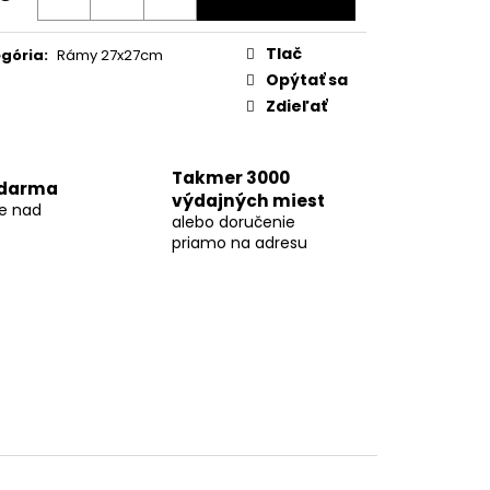
otková
:
Tlač
gória
:
Rámy 27x27cm
Opýtať sa
Zdieľať
Takmer 3000
zdarma
výdajných miest
ke nad
alebo doručenie
priamo na adresu