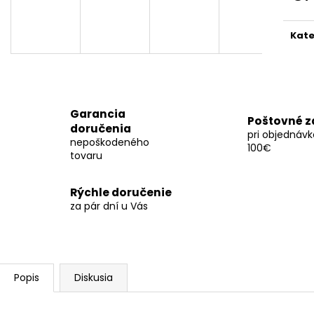
Jedn
cena
Kate
Garancia
Poštovné 
doručenia
pri objednáv
nepoškodeného
100€
tovaru
Rýchle doručenie
za pár dní u Vás
Popis
Diskusia