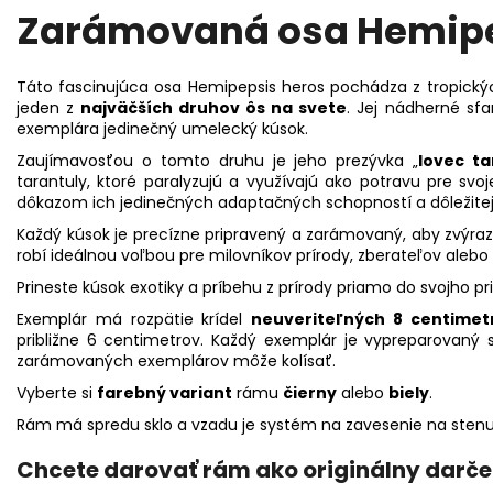
Zarámovaná osa Hemipe
Táto fascinujúca osa Hemipepsis heros pochádza z tropický
jeden z
najväčších druhov ôs na svete
. Jej nádherné sf
exemplára jedinečný umelecký kúsok.
Zaujímavosťou o tomto druhu je jeho prezývka „
lovec ta
tarantuly, ktoré paralyzujú a využívajú ako potravu pre svoj
dôkazom ich jedinečných adaptačných schopností a dôležite
Každý kúsok je precízne pripravený a zarámovaný, aby zvýra
robí ideálnou voľbou pre milovníkov prírody, zberateľov alebo
Prineste kúsok exotiky a príbehu z prírody priamo do svojho pri
Exemplár má rozpätie krídel
neuveriteľných 8 centimet
približne 6 centimetrov. Každý exemplár je vypreparovaný
zarámovaných exemplárov môže kolísať.
Vyberte si
farebný variant
rámu
čierny
alebo
biely
.
Rám má spredu sklo a vzadu je systém na zavesenie na stenu
Chcete darovať rám ako originálny darče