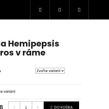
Hľadať
Prihlásenie
Nákupný
košík
a Hemipepsis
ros v ráme
A
te variant
8
DO KOŠÍKA