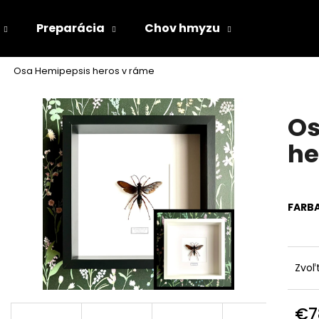
Preparácia
Chov hmyzu
Osa Hemipepsis heros v ráme
Čo potrebujete nájsť?
Os
HĽADAŤ
he
Odporúčame
FARB
Zvoľ
€7