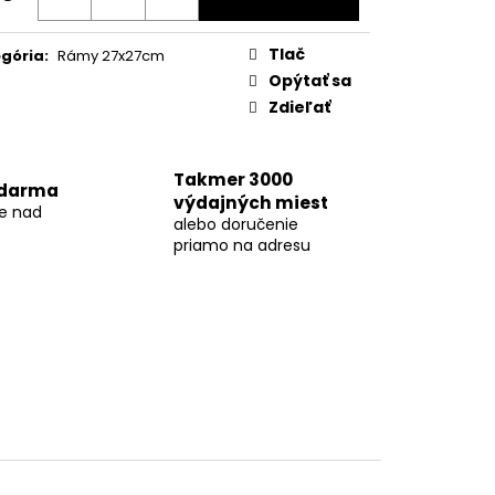
otková
:
Tlač
gória
:
Rámy 27x27cm
Opýtať sa
Zdieľať
Takmer 3000
zdarma
výdajných miest
ke nad
alebo doručenie
priamo na adresu