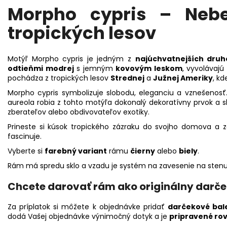
Morpho cypris – Neb
tropických lesov
Motýľ Morpho cypris je jedným z
najúchvatnejších druh
odtieňmi modrej
s jemným
kovovým leskom
, vyvolávajú
pochádza z tropických lesov
Strednej
a
Južnej Ameriky
, kd
Morpho cypris symbolizuje slobodu, eleganciu a vznešenosť.
aureola robia z tohto motýľa dokonalý dekoratívny prvok a s
zberateľov alebo obdivovateľov exotiky.
Prineste si kúsok tropického zázraku do svojho domova a za
fascinuje.
Vyberte si
farebný variant
rámu
čierny
alebo
biely
.
Rám má spredu sklo a vzadu je systém na zavesenie na stenu
Chcete darovať rám ako originálny darče
Za príplatok si môžete k objednávke pridať
darčekové bal
dodá Vašej objednávke výnimočný dotyk a je
pripravené ro