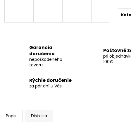
Jedn
cena
Kate
Garancia
Poštovné 
doručenia
pri objednáv
nepoškodeného
100€
tovaru
Rýchle doručenie
za pár dní u Vás
Popis
Diskusia