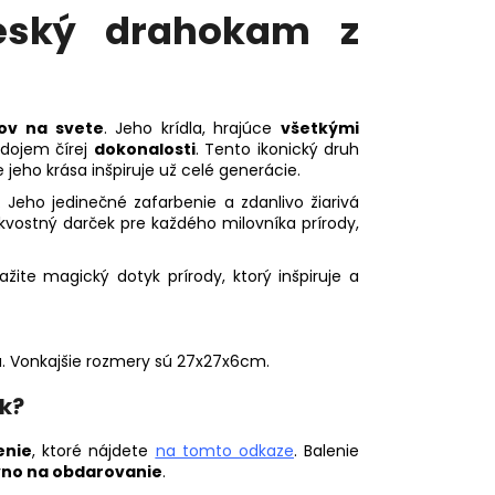
eský drahokam z
ov na svete
. Jeho krídla, hrajúce
všetkými
 dojem čírej
dokonalosti
. Tento ikonický druh
e jeho krása inšpiruje už celé generácie.
 Jeho jedinečné zafarbenie a zdanlivo žiarivá
kvostný darček pre každého milovníka prírody,
žite magický dotyk prírody, ktorý inšpiruje a
. Vonkajšie rozmery sú 27x27x6cm.
k?
enie
, ktoré nájdete
na tomto odkaze
. Balenie
vno na obdarovanie
.