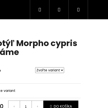
Hľadať
Prihlásenie
Nákupný
košík
týľ Morpho cypris
ráme
A
te variant
0
DO KOŠÍKA