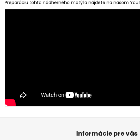
Preparáciu tohto nádherného motýľa nájdete na našom YouT
Informácie pre vás