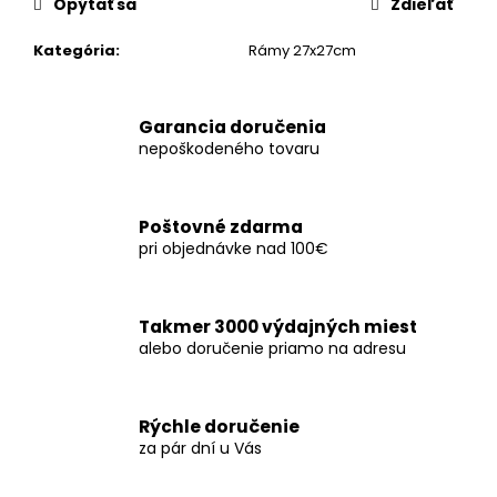
č
Opýtať sa
Zdieľať
a
m
Kategória
:
Rámy 27x27cm
e
Garancia doručenia
nepoškodeného tovaru
Poštovné zdarma
pri objednávke nad 100€
Takmer 3000 výdajných miest
alebo doručenie priamo na adresu
Rýchle doručenie
za pár dní u Vás