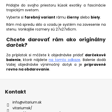
Pridajte do svojho priestoru kúsok exotiky a fascinácie
tropickým svetom.
Vyberte si
farebný variant
rámu
čierny
alebo
biely
.
Rám má spredu sklo a vzadu je systém na zavesenie na
stenu. Vonkajšie rozmery sú 27x27x6cm.
Chcete darovať rám ako originálny
darček?
Za príplatok si môžete k objednávke pridať
darčekové
balenie
, ktoré nájdete
na tomto odkaze
. Balenie dodá
Vašej objednávke výnimočný dotyk a je
pripravené
rovno na obdarovanie
.
Z
á
Kontakt
p
ä
info
@
vitarium.sk
t
vitariumsk/