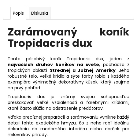
Popis
Diskusia
Zarámovaný koník
Tropidacris dux
Tento pôsobivý koník Tropidacris dux, jeden z
najväčších druhov koníkov na svete
, pochádza z
tropických oblastí
Strednej a Južnej
Ameriky
. Jeho
robustné telo, veľké krídla a sýte farby robia z každého
exemplára výnimočný dekoratívny kúsok, ktorý zaujme
na prvý pohľad.
Tropidacris dux je známy svojou schopnosťou
preskakovať veľké vzdialenosti a farebnými krídlami,
ktoré často slúžia na odstrašenie predátorov.
Vďaka precíznej preparácii a zarámovaniu vynikne každý
detail tohto exotického hmyzu, čo z neho robí ideálnu
dekoráciu do moderného interiéru alebo darček pre
milovníkov prírody.