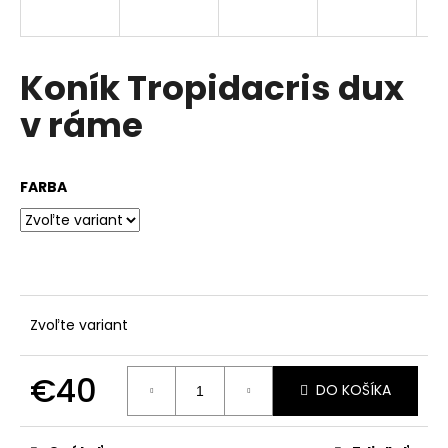
á
j
s
Koník Tropidacris dux
ť
v ráme
?
FARBA
HĽADAŤ
O
Zvoľte variant
d
p
€40
o
DO KOŠÍKA
r
Jednotková
ú
cena: