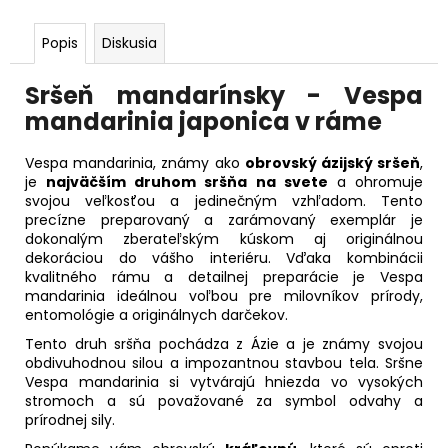
Popis
Diskusia
Sršeň mandarínsky - Vespa
mandarinia japonica v ráme
Vespa mandarinia, známy ako
obrovský ázijský sršeň
,
je
najväčším druhom sršňa na svete
a ohromuje
svojou veľkosťou a jedinečným vzhľadom. Tento
precízne preparovaný a zarámovaný exemplár je
dokonalým zberateľským kúskom aj originálnou
dekoráciou do vášho interiéru. Vďaka kombinácii
kvalitného rámu a detailnej preparácie je Vespa
mandarinia ideálnou voľbou pre milovníkov prírody,
entomológie a originálnych darčekov.
Tento druh sršňa pochádza z Ázie a je známy svojou
obdivuhodnou silou a impozantnou stavbou tela. Sršne
Vespa mandarinia si vytvárajú hniezda vo vysokých
stromoch a sú považované za symbol odvahy a
prírodnej sily.