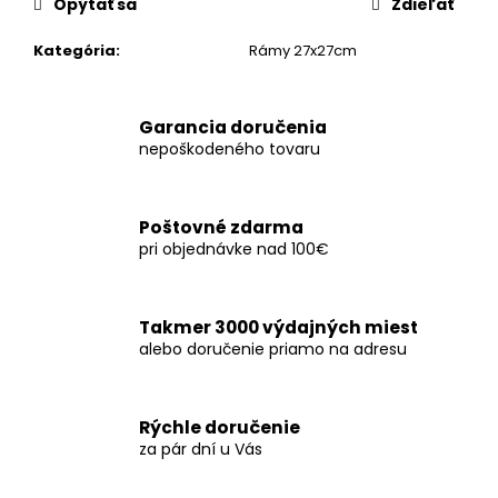
č
Opýtať sa
Zdieľať
a
m
Kategória
:
Rámy 27x27cm
e
Garancia doručenia
nepoškodeného tovaru
Poštovné zdarma
pri objednávke nad 100€
Takmer 3000 výdajných miest
alebo doručenie priamo na adresu
Rýchle doručenie
za pár dní u Vás