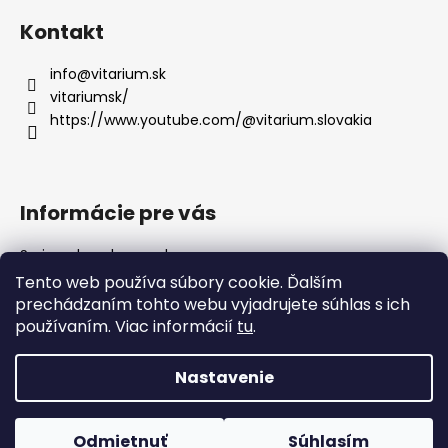
á
Kontakt
p
ä
info
@
vitarium.sk
t
vitariumsk/
i
https://www.youtube.com/@vitarium.slovakia
e
Informácie pre vás
Sprievodca chovom hmyzu
Ako nakupovať
Tento web používa súbory cookie. Ďalším
Obchodné podmienky
prechádzaním tohto webu vyjadrujete súhlas s ich
Podmienky ochrany osobných údajov
používaním. Viac informácií
tu
.
Kontakty
Nastavenie
Vytvoril Shoptet
Odmietnuť
Súhlasím
Copyright 2026
VITARIUM
. Všetky práva vyhradené.