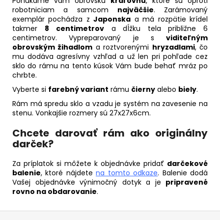
Ponúkame vám obrovskú
kráľovnú
, ktoré sú oproti
robotniciam a samcom
najväčšie
. Zarámovaný
exemplár pochádza z
Japonska
a má rozpätie krídel
takmer
8
centimetrov
a dĺžku tela približne 6
centimetrov. Vypreparovaný je s
viditeľným
obrovským žihadlom
a roztvorenými
hryzadlami
, čo
mu dodáva agresívny vzhľad a už len pri pohľade cez
sklo do rámu na tento kúsok Vám bude behať mráz po
chrbte.
Vyberte si
farebný variant
rámu
čierny
alebo
biely
.
Rám má spredu sklo a vzadu je systém na zavesenie na
stenu. Vonkajšie rozmery sú 27x27x6cm.
Chcete darovať rám ako originálny
darček?
Za príplatok si môžete k objednávke pridať
darčekové
balenie
, ktoré nájdete
na tomto odkaze
. Balenie dodá
Vašej objednávke výnimočný dotyk a je
pripravené
rovno na obdarovanie
.
Z